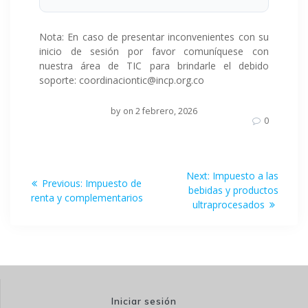
Nota: En caso de presentar inconvenientes con su
inicio de sesión por favor comuníquese con
nuestra área de TIC para brindarle el debido
soporte: coordinaciontic@incp.org.co
by
on 2 febrero, 2026
0
Navegación
Next
Next:
Impuesto a las
Previous
Previous:
Impuesto de
post:
de
bebidas y productos
post:
renta y complementarios
ultraprocesados
entradas
Iniciar sesión