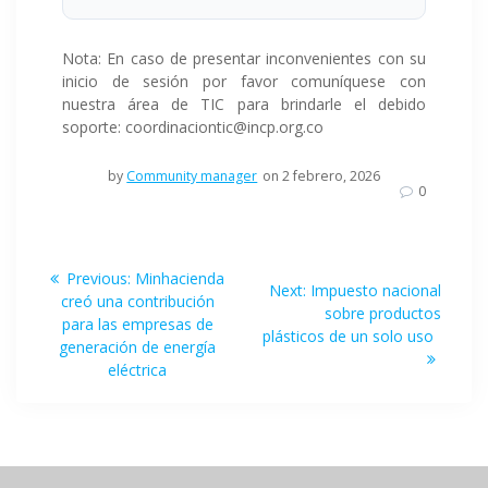
Nota: En caso de presentar inconvenientes con su
inicio de sesión por favor comuníquese con
nuestra área de TIC para brindarle el debido
soporte: coordinaciontic@incp.org.co
by
Community manager
on 2 febrero, 2026
0
Navegación
Previous
Previous:
Minhacienda
Next
Next:
Impuesto nacional
post:
de
creó una contribución
post:
sobre productos
para las empresas de
plásticos de un solo uso
entradas
generación de energía
eléctrica