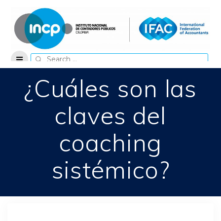
Skip
to
content
Search
for:
¿Cuáles son las
claves del
coaching
sistémico?