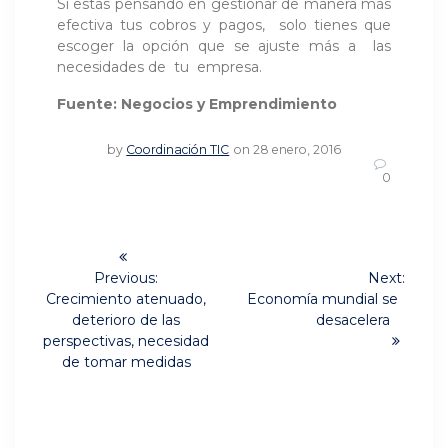
Si estás pensando en gestionar de manera más
efectiva tus cobros y pagos, solo tienes que
escoger la opción que se ajuste más a las
necesidades de tu empresa.
Fuente: Negocios y Emprendimiento
by
Coordinación TIC
on 28 enero, 2016
0
Navegación
de
Previous:
Next:
Previous
Next
Crecimiento atenuado,
Economía mundial se
post:
post:
entradas
deterioro de las
desacelera
perspectivas, necesidad
de tomar medidas