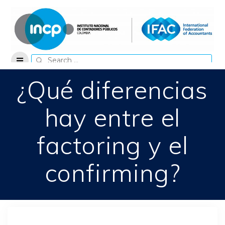
Skip
to
content
Search
for:
¿Qué diferencias
hay entre el
factoring y el
confirming?