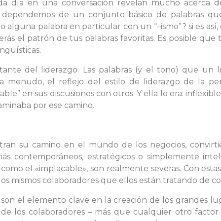
ada día en una conversación revelan mucho acerca d
o dependemos de un conjunto básico de palabras qu
do alguna palabra en particular con un “–ismo”? si es así
verás el patrón de tus palabras favoritas. Es posible que
ngüísticas.
nte del liderazgo. Las palabras (y el tono) que un lí
 menudo, el reflejo del estilo de liderazgo de la p
e” en sus discusiones con otros. Y ella lo era: inflexible
aminaba por ese camino.
a
entran su camino en el mundo de los negocios, convirt
s contemporáneos, estratégicos o simplemente intel
como el «implacable», son realmente severas. Con estas
los mismos colaboradores que ellos están tratando de co
son el elemento clave en la creación de los grandes lug
a de los colaboradores – más que cualquier otro factor