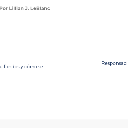
Por Lillian J. LeBlanc
Next
Responsabil
de fondos y cómo se
post: