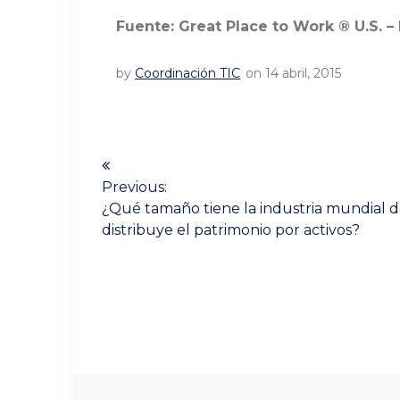
Fuente:
Great Place to Work ®
U.S. – 
by
Coordinación TIC
on 14 abril, 2015
Navegación
de
Previous:
Previous
¿Qué tamaño tiene la industria mundial 
post:
entradas
distribuye el patrimonio por activos?