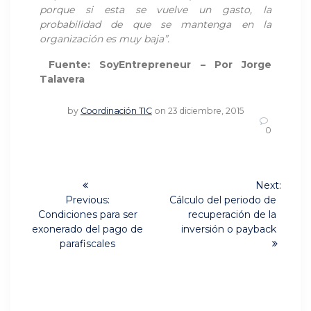
porque si esta se vuelve un gasto, la
probabilidad de que se mantenga en la
organización es muy baja”.
Fuente: SoyEntrepreneur – Por Jorge
Talavera
by
Coordinación TIC
on 23 diciembre, 2015
0
Navegación
Next:
Next
de
Previous:
Cálculo del periodo de
Previous
post:
Condiciones para ser
recuperación de la
post:
entradas
exonerado del pago de
inversión o payback
parafiscales