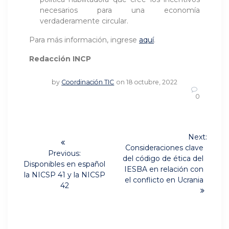
necesarios para una economía
verdaderamente circular.
Para más información, ingrese
aquí
.
Redacción INCP
by
Coordinación TIC
on 18 octubre, 2022
0
Navegación
Next:
Next
de
Consideraciones clave
Previous:
post:
del código de ética del
Previous
Disponibles en español
entradas
IESBA en relación con
post:
la NICSP 41 y la NICSP
el conflicto en Ucrania
42