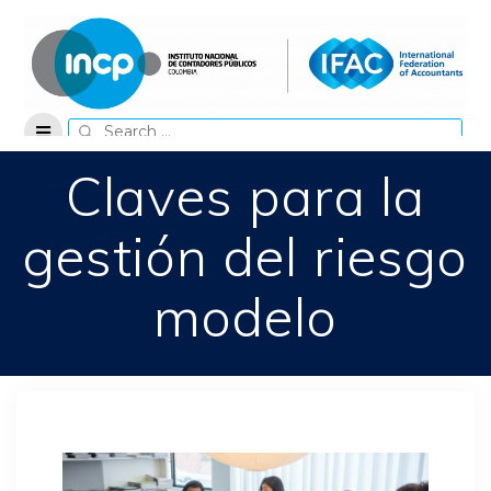
Skip
to
content
Search
for:
Claves para la
gestión del riesgo
modelo