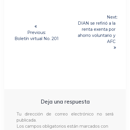
Navegación
Next:
Next
de
DIAN se refirió a la
post:
renta exenta por
Previous:
entradas
ahorro voluntario y
Previous
Boletín virtual No. 201
AFC
post:
Deja una respuesta
Tu dirección de correo electrónico no será
publicada.
Los campos obligatorios están marcados con