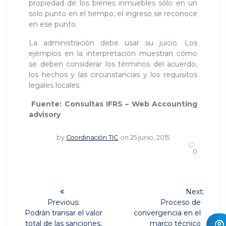
propiedad de los bienes inmuebles sólo en un
solo punto en el tiempo; el ingreso se reconoce
en ese punto.
La administración debe usar su juicio. Los
ejemplos en la interpretación muestran cómo
se deben considerar los términos del acuerdo,
los hechos y las circunstancias y los requisitos
legales locales.
Fuente: Consultas IFRS – Web Accounting
advisory
by
Coordinación TIC
on 25 junio, 2015
0
Navegación
Next:
Next
de
Previous:
Proceso de
Previous
post:
Podrán transar el valor
convergencia en el
post:
total de las sanciones,
marco técnico