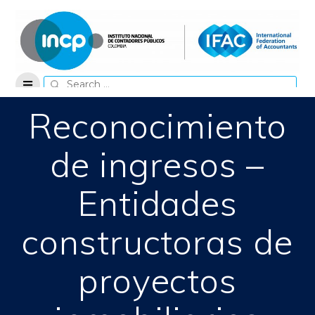
Skip
to
content
Search
for:
Reconocimiento
de ingresos –
Entidades
constructoras de
proyectos