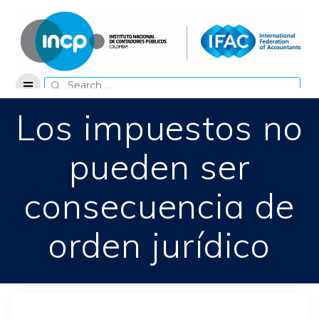
Skip
to
content
Search
for:
Los impuestos no
pueden ser
consecuencia de
orden jurídico