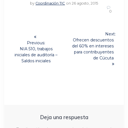
by
Coordinación TIC
on 26 agosto, 2015
0
Navegación
Next:
Next
de
Ofrecen descuentos
Previous:
post:
del 60% en intereses
Previous
NIA 510, trabajos
entradas
para contribuyentes
post:
iniciales de auditoría –
de Cúcuta
Saldos iniciales
Deja una respuesta