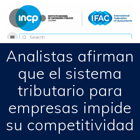
Skip
to
content
Search
for:
Analistas afirman
que el sistema
tributario para
empresas impide
su competitividad