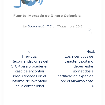
Fuente: Mercado de Dinero Colombia
by
Coordinación TIC
on 17 diciembre, 2015
0
Navegación
Next:
Next
de
Previous:
Los incentivos de
Previous
post:
Recomendaciones del
carácter tributario
post:
entradas
CTCP para proceder en
deben estar
caso de encontrar
sometidos a
irregularidades en el
certificación expedida
informe de inventario
por el MinAmbiente
de la contabilidad