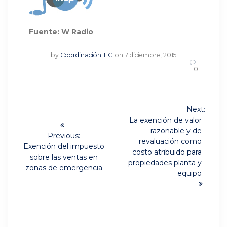
Fuente: W Radio
by
Coordinación TIC
on 7 diciembre, 2015
0
Navegación
Next:
Next
de
La exención de valor
post:
razonable y de
Previous:
entradas
revaluación como
Previous
Exención del impuesto
costo atribuido para
post:
sobre las ventas en
propiedades planta y
zonas de emergencia
equipo