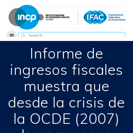
Skip
to
content
Search
for:
Informe de
ingresos fiscales
muestra que
desde la crisis de
la OCDE (2007)