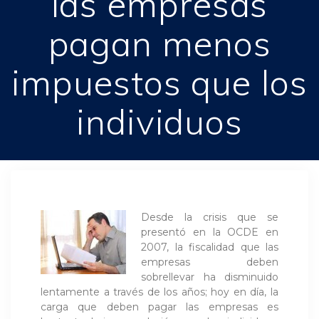
las empresas
pagan menos
impuestos que los
individuos
Desde la crisis que se
presentó en la OCDE en
2007, la fiscalidad que las
empresas deben
sobrellevar ha disminuido
lentamente a través de los años; hoy en día, la
carga que deben pagar las empresas es