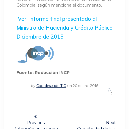
Colombia, según menciona el documento.
Ver: Informe final presentado al
Ministro de Hacienda y Crédito Público
Diciembre de 2015
Fuente:
Redacción INCP
by
Coordinación TIC
on 20 enero, 2016
2
Navegación
de
Previous:
Next:
Previous
Next
Retención en la fuente
Contabilidad de las