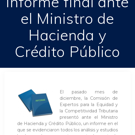
informe final ante
el Ministro de
Hacienda y
Crédito Público
El pasado mes de
diciembre, la Comisión de
Expertos para la Equidad y
la Competitividad Tributaria
presentó ante el Ministro
de Hacienda y Crédito Público, un informe en el
que se evidenciaron todos los análisis y estudios