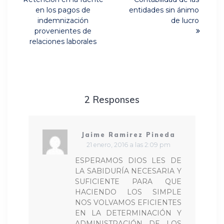
post:
post:
entradas
en los pagos de
entidades sin ánimo
indemnización
de lucro
provenientes de
relaciones laborales
2 Responses
Jaime Ramirez Pineda
21 enero, 2016 a las 2:09 pm
ESPERAMOS DIOS LES DE
LA SABIDURÍA NECESARIA Y
SUFICIENTE PARA QUE
HACIENDO LOS SIMPLE
NOS VOLVAMOS EFICIENTES
EN LA DETERMINACIÓN Y
ADMINISTRACIÓN DE LOS