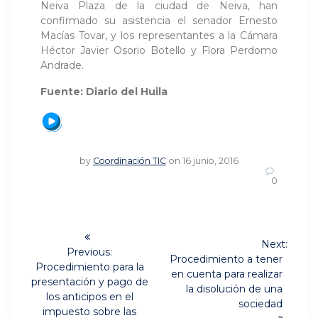
Neiva Plaza de la ciudad de Neiva, han
confirmado su asistencia el senador Ernesto
Macías Tovar, y los representantes a la Cámara
Héctor Javier Osorio Botello y Flora Perdomo
Andrade.
Fuente: Diario del Huila
by
Coordinación TIC
on 16 junio, 2016
0
Navegación
Next:
de
Previous:
Next
Procedimiento a tener
Previous
Procedimiento para la
post:
en cuenta para realizar
post:
entradas
presentación y pago de
la disolución de una
los anticipos en el
sociedad
impuesto sobre las