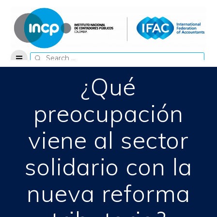
Skip
to
content
Search
for:
¿Qué
preocupación
viene al sector
solidario con la
nueva reforma