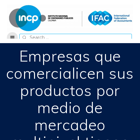
Skip
to
content
Search
for:
Empresas que
comercialicen sus
productos por
medio de
mercadeo