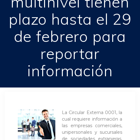
multinivel tienen
plazo hasta el 29
de febrero para
reportar
información
La Circular Externa 0001, la
cual requiere información a
las empresas comerciales,
unipersonales y sucursales
de sociedades extranjeras,