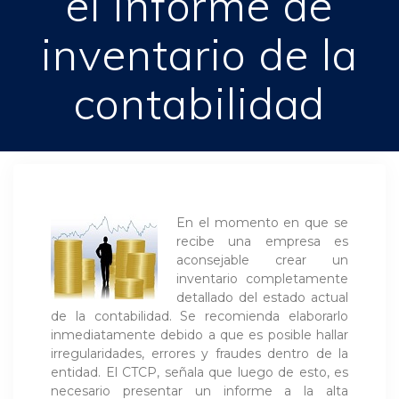
el informe de
inventario de la
contabilidad
En el momento en que se
recibe una empresa es
aconsejable crear un
inventario completamente
detallado del estado actual
de la contabilidad. Se recomienda elaborarlo
inmediatamente debido a que es posible hallar
irregularidades, errores y fraudes dentro de la
entidad. El CTCP, señala que luego de esto, es
necesario presentar un informe a la alta