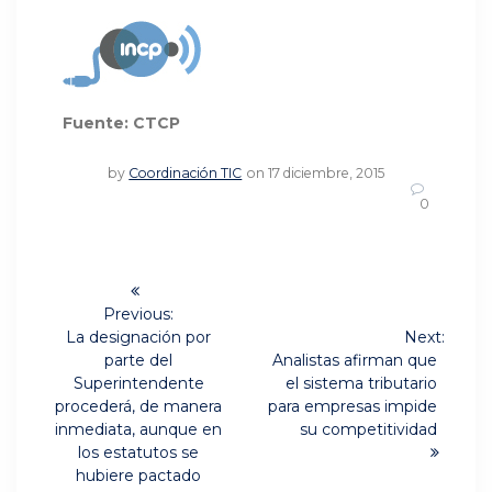
Fuente: CTCP
by
Coordinación TIC
on 17 diciembre, 2015
0
Navegación
de
Previous:
Previous
La designación por
Next:
post:
Next
entradas
parte del
Analistas afirman que
post:
Superintendente
el sistema tributario
procederá, de manera
para empresas impide
inmediata, aunque en
su competitividad
los estatutos se
hubiere pactado