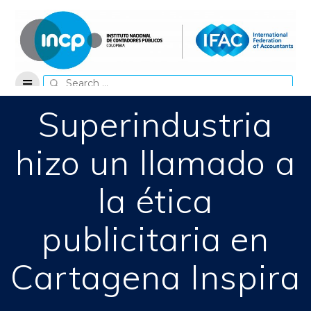
Skip
to
content
Search
for:
Superindustria
hizo un llamado a
la ética
publicitaria en
Cartagena Inspira