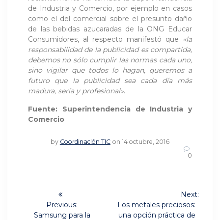
de Industria y Comercio, por ejemplo en casos
como el del comercial sobre el presunto daño
de las bebidas azucaradas de la ONG Educar
Consumidores, al respecto manifestó que
«la
responsabilidad de la publicidad es compartida,
debemos no sólo cumplir las normas cada uno,
sino vigilar que todos lo hagan, queremos a
futuro que la publicidad sea cada día más
madura, sería y profesional»
.
Fuente: Superintendencia de Industria y
Comercio
by
Coordinación TIC
on 14 octubre, 2016
0
Navegación
Next:
Next
de
Previous:
Los metales preciosos:
Previous
post:
Samsung para la
una opción práctica de