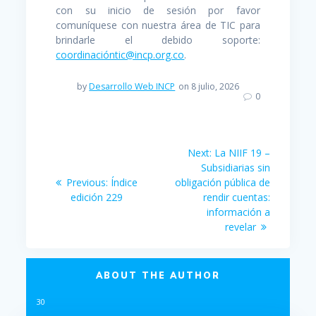
con su inicio de sesión por favor
comuníquese con nuestra área de TIC para
brindarle el debido soporte:
coordinacióntic@incp.org.co
.
by
Desarrollo Web INCP
on 8 julio, 2026
0
Navegación
Next
Next:
La NIIF 19 –
post:
de
Subsidiarias sin
Previous
Previous:
Índice
obligación pública de
post:
entradas
edición 229
rendir cuentas:
información a
revelar
ABOUT THE AUTHOR
30