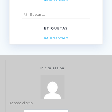
IAASB
NIA
SMMLV
Buscar:
ETIQUETAS
IAASB
NIA
SMMLV
Iniciar sesión
Accede al sitio