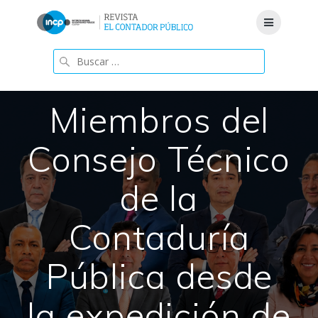
Saltar
al
contenido
Buscar:
Miembros del
Consejo Técnico
de la
Contaduría
Pública desde
la expedición de