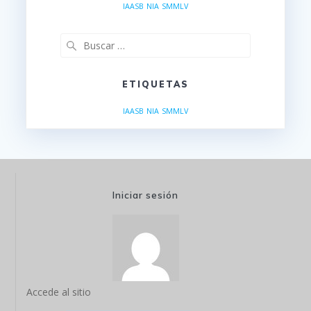
IAASB
NIA
SMMLV
Buscar:
ETIQUETAS
IAASB
NIA
SMMLV
Iniciar sesión
Accede al sitio