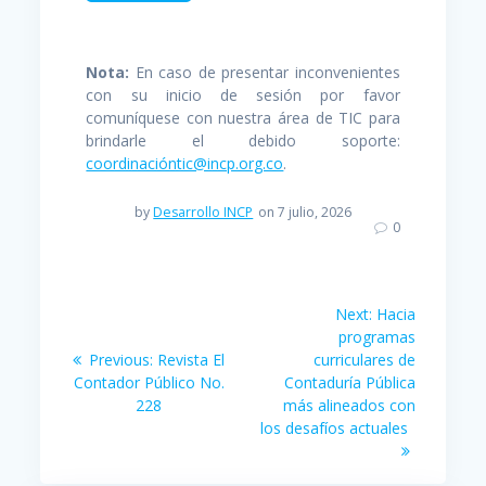
Nota:
En caso de presentar inconvenientes
con su inicio de sesión por favor
comuníquese con nuestra área de TIC para
brindarle el debido soporte:
coordinacióntic@incp.org.co
.
by
Desarrollo INCP
on 7 julio, 2026
0
Navegación
Next
Next:
Hacia
post:
de
programas
Previous
Previous:
Revista El
curriculares de
post:
entradas
Contador Público No.
Contaduría Pública
228
más alineados con
los desafíos actuales