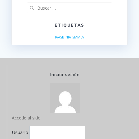
Buscar:
ETIQUETAS
IAASB
NIA
SMMLV
Iniciar sesión
Accede al sitio
Usuario