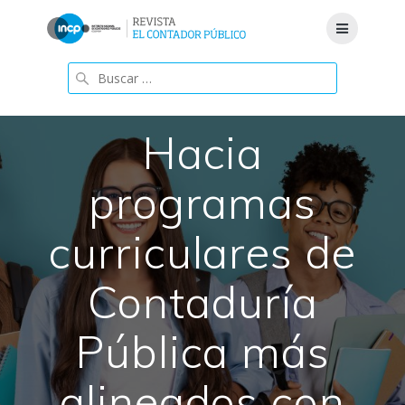
Saltar
al
contenido
Buscar:
Hacia
programas
curriculares de
Contaduría
Pública más
alineados con