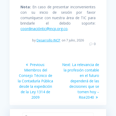
Nota:
En caso de presentar inconvenientes
con su inicio de sesión por favor
comuníquese con nuestra área de TIC para
brindarle el debido soporte:
coordinacióntic@incp.org.co
.
by
Desarrollo INCP
on 7 julio, 2026
0
Navegación
Previous
Next
Previous:
Next:
La relevancia de
post:
post:
de
Miembros del
la profesión contable
Consejo Técnico de
en el futuro
entradas
la Contaduría Pública
dependerá de las
desde la expedición
decisiones que se
de la Ley 1314 de
tomen hoy –
2009
Rise2040
Buscar: