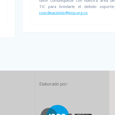
favor comuníquese con nuestra área de
TIC para brindarle el debido soporte:
coordinacióntic@incp.org.co
.
Elaborado por: