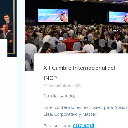
XII Cumbre Internacional del
INCP
11 septiembre, 2025
Cordial saludo,
Este contenido es exclusivo para Socios
Élite, Corporativo y Máster.
Para ser socio
CLIC AQUÍ