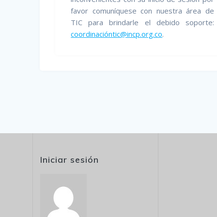
favor comuníquese con nuestra área de
TIC para brindarle el debido soporte:
coordinacióntic@incp.org.co
.
Iniciar sesión