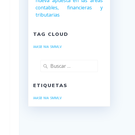
nueva apuesta en las áreas
contables, financieras y
tributarias
TAG CLOUD
IAASB
NIA
SMMLV
Buscar:
ETIQUETAS
IAASB
NIA
SMMLV