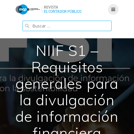
Saltar
al
contenido
Buscar:
NIIF S1 –
Requisitos
generales para
la divulgación
de información
financiera