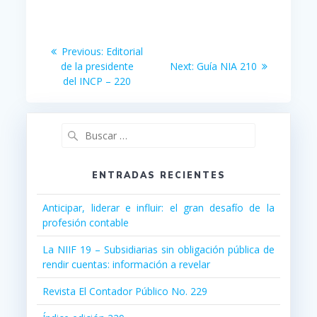
Navegación
Previous
Previous:
Editorial
post:
Next
de
de la presidente
Next:
Guía NIA 210
post:
del INCP – 220
entradas
Buscar:
ENTRADAS RECIENTES
Anticipar, liderar e influir: el gran desafío de la
profesión contable
La NIIF 19 – Subsidiarias sin obligación pública de
rendir cuentas: información a revelar
Revista El Contador Público No. 229