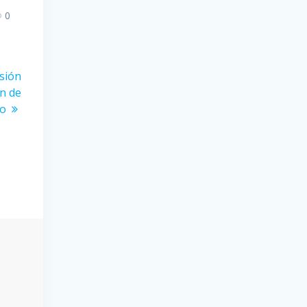
0
esión
ón de
to