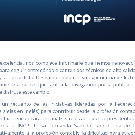
excelencia, nos complace informarle que hemos renovado 
ara seguir entregándole contenidos técnicos de alta calida
 vanguardista. Deseamos mejorar su experiencia de lectu
mente atractivo que facilita la navegación por la publicaci
 disfrute este cambio.
 un recuento de las iniciativas lideradas por la Federaci
 siglas en inglés) para contribuir desde la profesión conta
ambién encontrará un análisis realizado por la presidenta 
licos –
INCP
, Luisa Fernanda Salcedo, sobre una de l
tivamente a la profesión contable: la dificultad para atrae