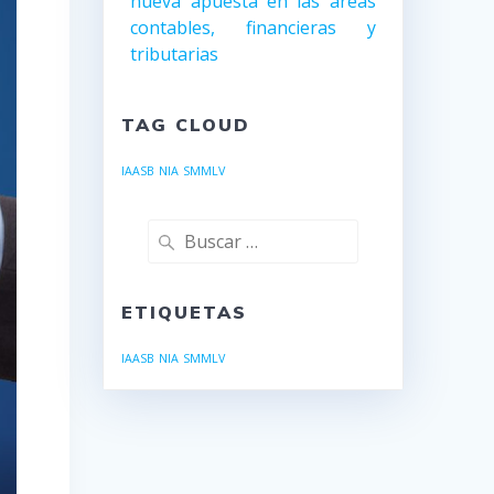
nueva apuesta en las áreas
contables, financieras y
tributarias
TAG CLOUD
IAASB
NIA
SMMLV
Buscar:
ETIQUETAS
IAASB
NIA
SMMLV