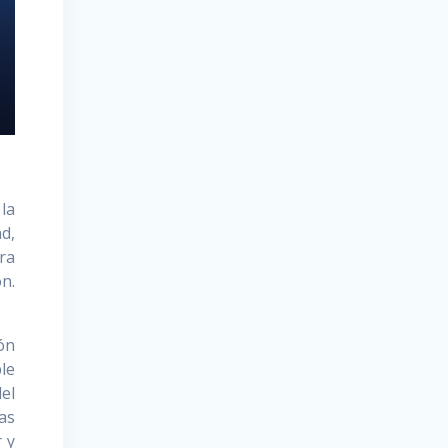
la
d,
ra
ón.
ón
ble
del
as
r y