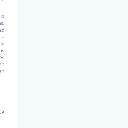
la
as,
ad
0 –
la
as
es
en
 en
CP