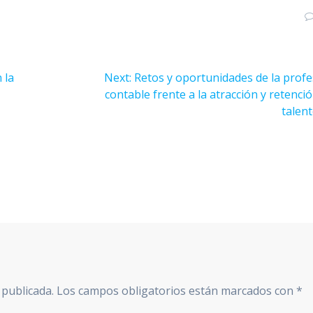
Next
 la
Next:
Retos y oportunidades de la prof
post:
contable frente a la atracción y retenci
talen
 publicada.
Los campos obligatorios están marcados con
*