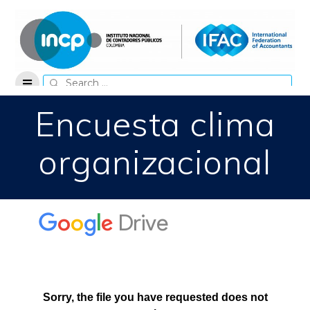
Skip
to
content
Search
for:
Encuesta clima
organizacional