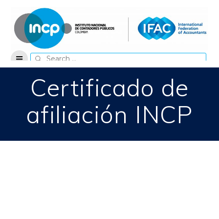
Skip
to
content
Search
for:
Certificado de
afiliación INCP