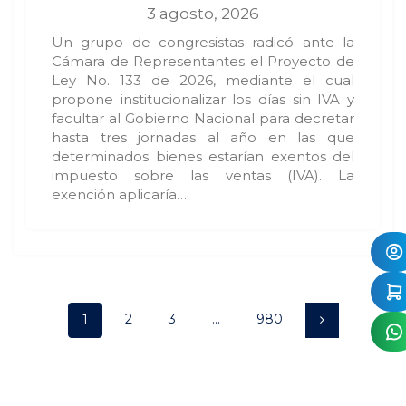
3 agosto, 2026
Un grupo de congresistas radicó ante la
Cámara de Representantes el Proyecto de
Ley No. 133 de 2026, mediante el cual
propone institucionalizar los días sin IVA y
facultar al Gobierno Nacional para decretar
hasta tres jornadas al año en las que
determinados bienes estarían exentos del
impuesto sobre las ventas (IVA). La
exención aplicaría…
Posts
Page
Page
Page
Page
2
3
…
980
1
navigation