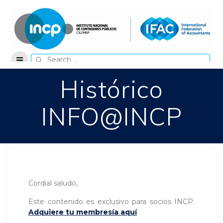
Skip
to
content
Search
for:
Histórico
INFO@INCP
Cordial saludo,
Este contenido es exclusivo para socios INCP.
Adquiere tu membresía aquí