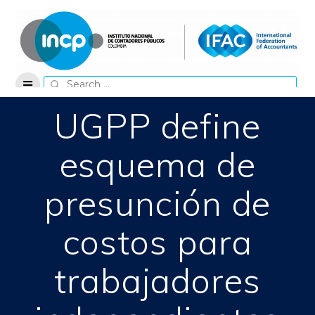
Skip
to
content
Search
for:
UGPP define
esquema de
presunción de
costos para
trabajadores