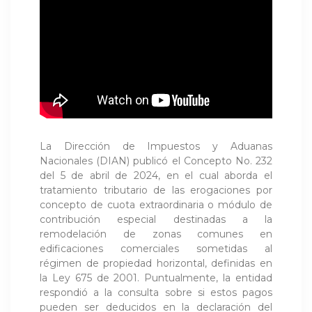
La Dirección de Impuestos y Aduanas
Nacionales (DIAN) publicó el Concepto No. 232
del 5 de abril de 2024, en el cual aborda el
tratamiento tributario de las erogaciones por
concepto de cuota extraordinaria o módulo de
contribución especial destinadas a la
remodelación de zonas comunes en
edificaciones comerciales sometidas al
régimen de propiedad horizontal, definidas en
la Ley 675 de 2001. Puntualmente, la entidad
respondió a la consulta sobre si estos pagos
pueden ser deducidos en la declaración del