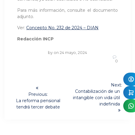
Para más información, consulte el documento
adjunto.
Ver:
Concepto No. 232 de 2024 – DIAN
Redacción INCP
by
on 24 mayo, 2024
0
Navegación
Next:
Next
de
Contabilización de un
Previous:
post:
intangible con vida útil
Previous
La reforma pensional
entradas
indefinida
post:
tendrá tercer debate