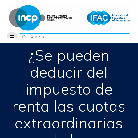
Skip
to
content
Search
for:
¿Se pueden
deducir del
impuesto de
renta las cuotas
extraordinarias