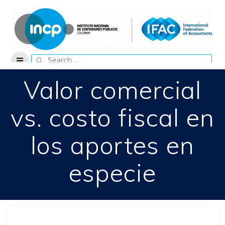
Skip
to
content
Search
for:
Valor comercial
vs. costo fiscal en
los aportes en
especie