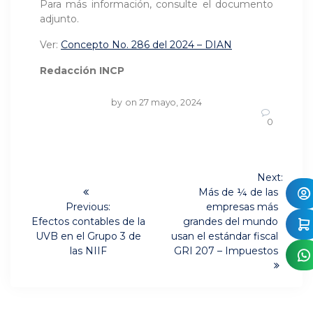
Para más información, consulte el documento
adjunto.
Ver:
Concepto No. 286 del 2024 – DIAN
Redacción INCP
by
on 27 mayo, 2024
0
Navegación
Next:
Next
de
Más de ¼ de las
post:
Previous:
empresas más
Previous
entradas
Efectos contables de la
grandes del mundo
post:
UVB en el Grupo 3 de
usan el estándar fiscal
las NIIF
GRI 207 – Impuestos