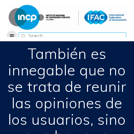
Skip
to
content
Search
for:
También es
innegable que no
se trata de reunir
las opiniones de
los usuarios, sino