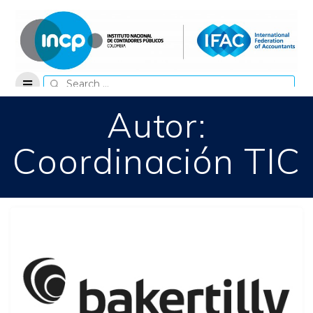
Skip
to
content
Search
for:
Autor:
Coordinación TIC