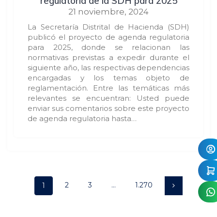
regulatoria de la SDH para 2025
21 noviembre, 2024
La Secretaría Distrital de Hacienda (SDH)
publicó el proyecto de agenda regulatoria
para 2025, donde se relacionan las
normativas previstas a expedir durante el
siguiente año, las respectivas dependencias
encargadas y los temas objeto de
reglamentación. Entre las temáticas más
relevantes se encuentran: Usted puede
enviar sus comentarios sobre este proyecto
de agenda regulatoria hasta…
Posts
Page
Page
Page
Page
2
3
…
1.270
1
navigation