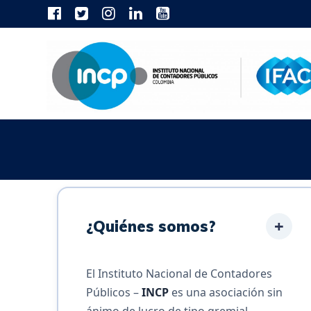
Skip
to
content
+
¿Quiénes somos?
El Instituto Nacional de Contadores
Públicos –
INCP
es una asociación sin
ánimo de lucro de tipo gremial