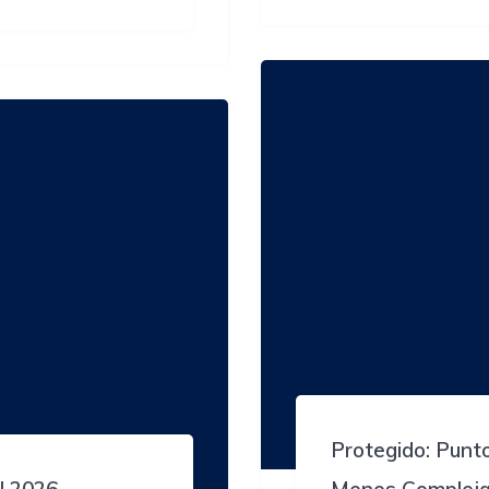
Protegido: Punt
l 2026
Menos Complej