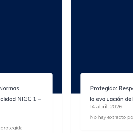
 Normas
Protegido: Respo
Calidad NIGC 1 –
la evaluación de
14 abril, 2026
No hay extracto po
protegida.