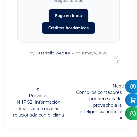
Asegura tu cupo
Pago en línea
Créditos Académicos
by
Desarrollo Web INCP
on 11 mayo, 2026
0
Navegación
Next:
Next
de
Cómo los contadores
Previous:
post:
pueden sacarle
Previous
NIIF S2: Información
entradas
provecho a la
post:
financiera a revelar
inteligencia artificial
relacionada con el clima