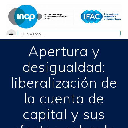
Skip
to
content
Search
for:
Apertura y
desigualdad:
liberalización de
la cuenta de
capital y sus