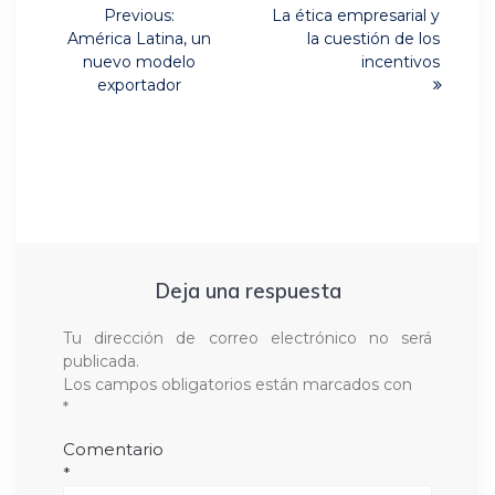
Next
de
Previous:
La ética empresarial y
Previous
post:
América Latina, un
la cuestión de los
post:
entradas
nuevo modelo
incentivos
exportador
Deja una respuesta
Tu dirección de correo electrónico no será
publicada.
Los campos obligatorios están marcados con
*
Comentario
*