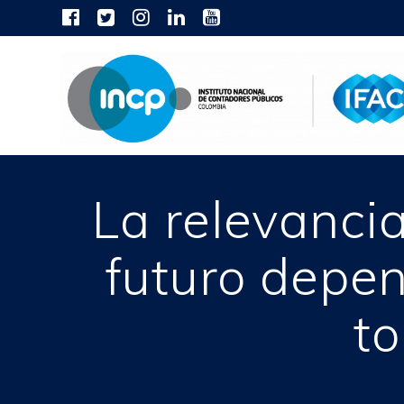
Skip
to
content
La relevancia
futuro depen
t