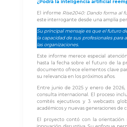
¿Podrá la inteligencia artificial ree
El informe
Rise2040: Dando forma al fut
este interrogante desde una amplia per
Su principal mensaje es que el futuro d
la capacidad de sus profesionales para 
las organizaciones.
Este informe merece especial atención
hasta la fecha sobre el futuro de la pr
documento ofrece elementos clave para
su relevancia en los próximos años.
Entre junio de 2025 y enero de 2026,
consulta internacional. El proceso inclu
comités ejecutivos y 3 webcasts globa
académicos y nuevas generaciones de co
El proyecto contó con la orientación
innovación disruptiva. Su enfoque permit