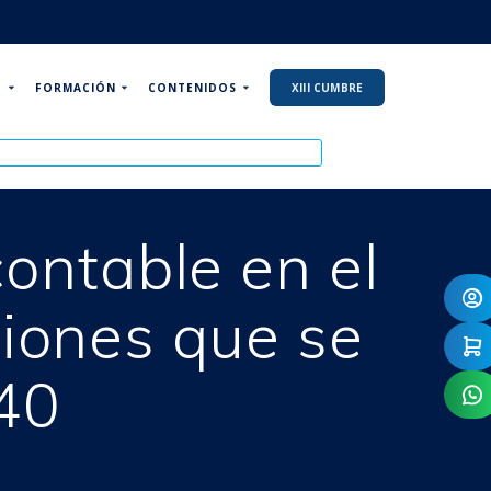
P
FORMACIÓN
CONTENIDOS
XIII CUMBRE
contable en el
siones que se
40