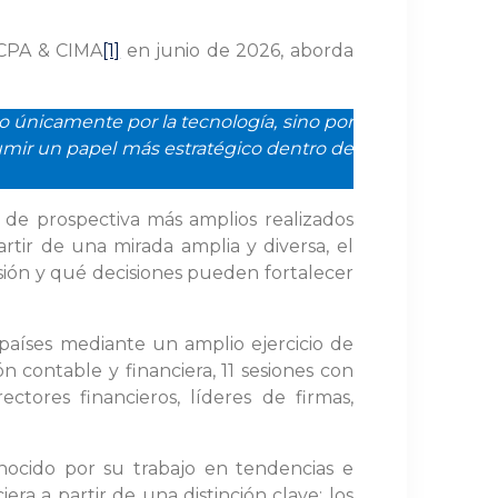
ICPA & CIMA
[1]
en junio de 2026, aborda
o únicamente por la tecnología, sino por
sumir un papel más estratégico dentro de
 de prospectiva más amplios realizados
artir de una mirada amplia y diversa, el
ión y qué decisiones pueden fortalecer
países mediante un amplio ejercicio de
ón contable y financiera, 11 sesiones con
ctores financieros, líderes de firmas,
nocido por su trabajo en tendencias e
era a partir de una distinción clave: los