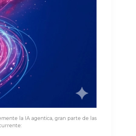
emente la IA agentica, gran parte de las
currente: