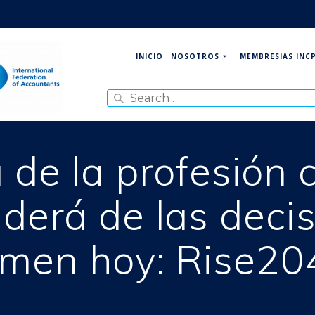
NOSOTROS
MEMBRESIAS INC
INICIO
Search
for:
 de la profesión 
derá de las deci
omen hoy: Rise20