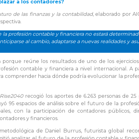
mplazar a los contadores?
uro de las finanzas y la contabilidad
, elaborado por A
spectiva.
e la profesión contable y financiera no estará determinad
anticiparse al cambio, adaptarse a nuevas realidades y a
 porque reúne los resultados de uno de los ejercicios
ofesión contable y financiera a nivel internacional. A p
 comprender hacia dónde podría evolucionar la profes
Rise2040
recogió los aportes de 6.263 personas de 25 
yó 95 espacios de análisis sobre el futuro de la profesi
les, con la participación de contadores públicos, dire
ntadores y financieros.
 metodológica de Daniel Burrus, futurista global reco
ió analizar el futuro de la profesión contable y financi