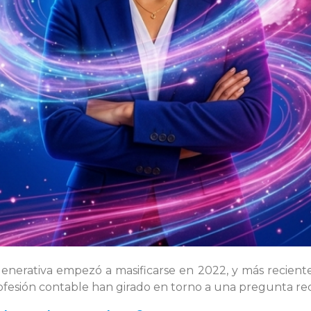
A) generativa empezó a masificarse en 2022, y más recient
rofesión contable han girado en torno a una pregunta re