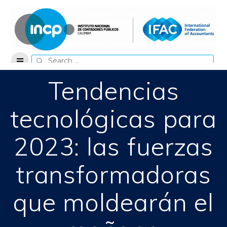
Skip
to
content
Search
for:
Tendencias
tecnológicas para
2023: las fuerzas
transformadoras
que moldearán el