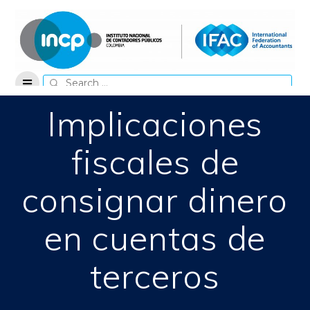
Skip
to
content
Search
for:
Implicaciones
fiscales de
consignar dinero
en cuentas de
terceros