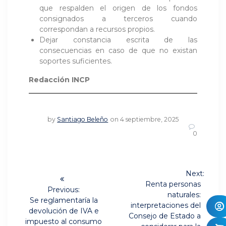
que respalden el origen de los fondos
consignados a terceros cuando
correspondan a recursos propios.
Dejar constancia escrita de las
consecuencias en caso de que no existan
soportes suficientes.
Redacción INCP
by
Santiago Beleño
on 4 septiembre, 2025
0
Navegación
Next:
Next
de
Renta personas
Previous:
post:
naturales:
Previous
Se reglamentaría la
entradas
interpretaciones del
post:
devolución de IVA e
Consejo de Estado a
impuesto al consumo