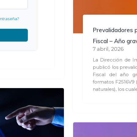
ontraseña?
Prevalidadores p
Fiscal – Año gr
7 abril, 2026
La Dirección de I
publicó los preval
Fiscal del año g
formatos F2516V9 (
naturales), los cual