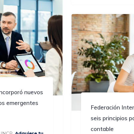
 incorporó nuevos
sgos emergentes
Federación Inte
seis principios 
contable
s INCP.
Adquiere tu