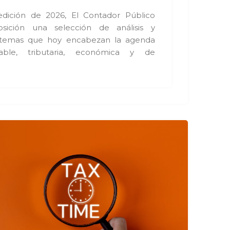
edición de 2026, El Contador Público
sición una selección de análisis y
e temas que hoy encabezan la agenda
ntable, tributaria, económica y de