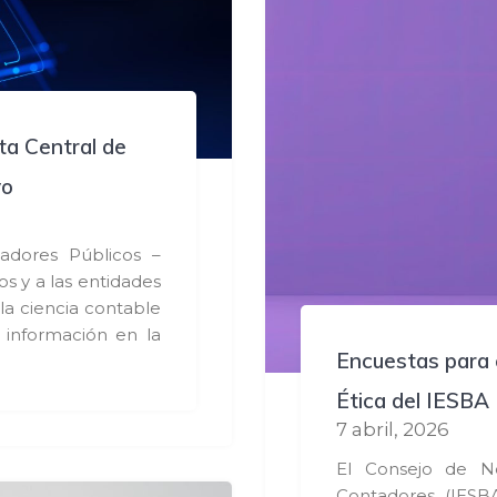
ta Central de
yo
adores Públicos –
s y a las entidades
la ciencia contable
u información en la
Encuestas para 
Ética del IESBA
7 abril, 2026
El Consejo de No
Contadores (IESBA