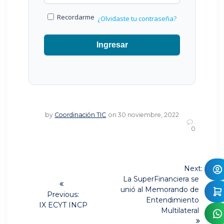
Recordarme
¿Olvidaste tu contraseña?
Ingresar
by
Coordinación TIC
on 30 noviembre, 2022
0
Navegación
Next:
Next
de
La SuperFinanciera se
post:
unió al Memorando de
Previous:
entradas
Entendimiento
Previous
IX ECYT INCP
Multilateral
post: