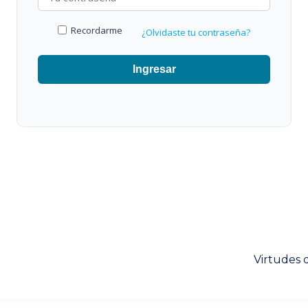
Recordarme
¿Olvidaste tu contraseña?
Ingresar
Next
Virtudes 
post: