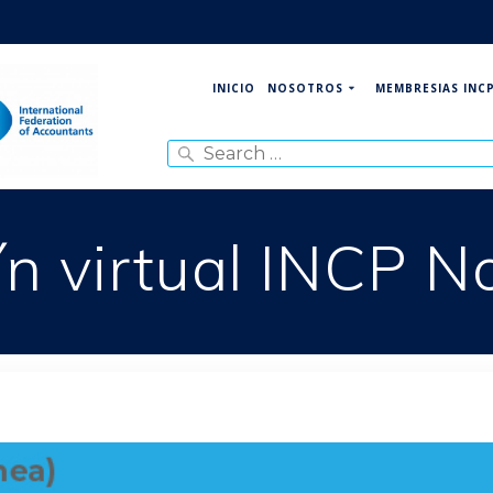
NOSOTROS
MEMBRESIAS INC
INICIO
Search
for:
ín virtual INCP N