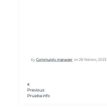
by
Community manager
on 28 febrero, 2023
Navegación
de
Previous:
Previous
Prueba info
post:
entradas