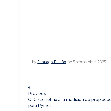
by
Santiago Beleño
on 5 septiembre, 2025
Navegación
de
Previous:
Previous
CTCP se refirió a la medición de propiedad
post:
entradas
para Pymes