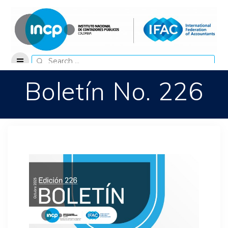
Skip
to
content
Search
for:
Boletín No. 226