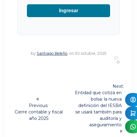
Ingresar
by
Santiago Beleño
on 30 octubre, 2025
0
Navegación
Next:
Next
de
Entidad que cotiza en
post:
bolsa: la nueva
entradas
Previous:
definición del IESBA
Previous
Cierre contable y fiscal
se usará también para
post:
año 2025
auditoría y
aseguramiento