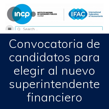
Skip
to
content
Search
for:
Convocatoria de
candidatos para
elegir al nuevo
superintendente
financiero