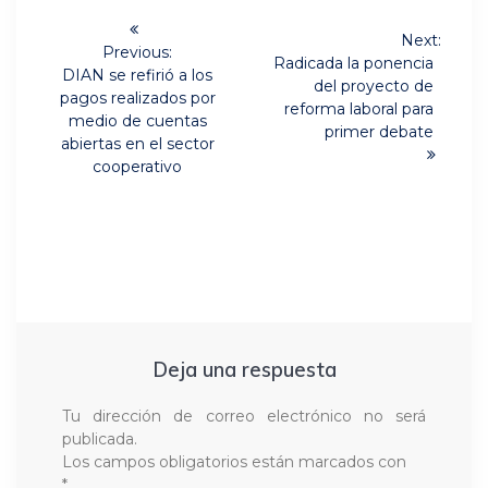
Navegación
Next:
de
Previous:
Next
Radicada la ponencia
Previous
DIAN se refirió a los
post:
del proyecto de
post:
entradas
pagos realizados por
reforma laboral para
medio de cuentas
primer debate
abiertas en el sector
cooperativo
Deja una respuesta
Tu dirección de correo electrónico no será
publicada.
Los campos obligatorios están marcados con
*