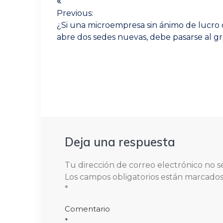
de
Previous:
Previous
¿Si una microempresa sin ánimo de lucro
post:
entradas
abre dos sedes nuevas, debe pasarse al g
Deja una respuesta
Tu dirección de correo electrónico no s
Los campos obligatorios están marcado
*
Comentario
*