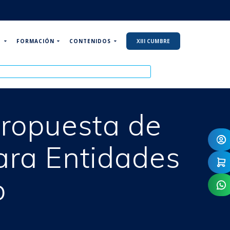
P
FORMACIÓN
CONTENIDOS
XIII CUMBRE
propuesta de
ara Entidades
o