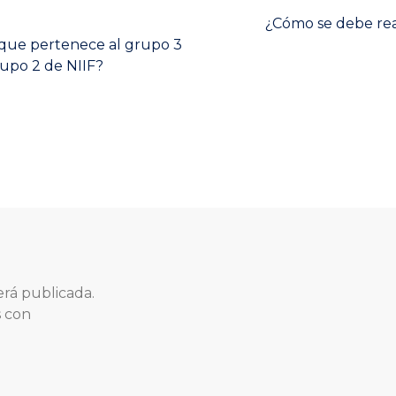
Next
¿Cómo se debe real
post:
 que pertenece al grupo 3
rupo 2 de NIIF?
erá publicada.
s con