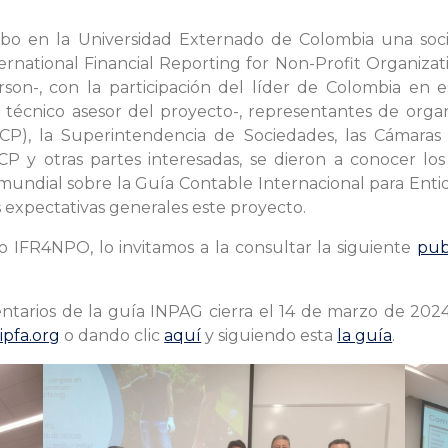
abo en la Universidad Externado de Colombia una socia
national Financial Reporting for Non-Profit Organizati
rson-, con la participación del líder de Colombia en 
écnico asesor del proyecto-, representantes de organiz
CP), la Superintendencia de Sociedades, las Cámaras d
CP y otras partes interesadas, se dieron a conocer lo
mundial sobre la Guía Contable Internacional para Enti
as expectativas generales este proyecto.
 IFR4NPO, lo invitamos a la consultar la siguiente
pub
arios de la guía INPAG cierra el 14 de marzo de 2024
ipfa.org
o dando clic
aquí
y siguiendo esta
la guía
.