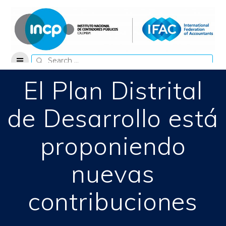
Skip
to
content
Search
for:
El Plan Distrital
de Desarrollo está
proponiendo
nuevas
contribuciones