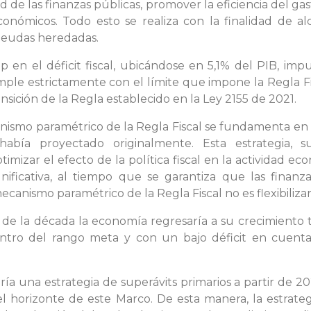
ad de las finanzas públicas, promover la eficiencia del ga
onómicos. Todo esto se realiza con la finalidad de al
 deudas heredadas.
 en el déficit fiscal, ubicándose en 5,1% del PIB, imp
mple estrictamente con el límite que impone la Regla Fi
nsición de la Regla establecido en la Ley 2155 de 2021.
nismo paramétrico de la Regla Fiscal se fundamenta en 
bía proyectado originalmente. Esta estrategia, sus
mizar el efecto de la política fiscal en la actividad eco
ificativa, al tiempo que se garantiza que las finanz
mecanismo paramétrico de la Regla Fiscal no es flexibilizar
s de la década la economía regresaría a su crecimiento 
entro del rango meta y con un bajo déficit en cuenta c
a una estrategia de superávits primarios a partir de 20
el horizonte de este Marco. De esta manera, la estrate