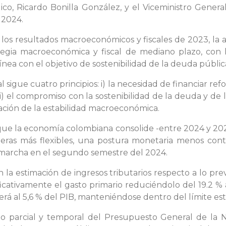
ico, Ricardo Bonilla González, y el Viceministro Gener
 2024.
s resultados macroeconómicos y fiscales de 2023, la a
ategia macroeconómica y fiscal de mediano plazo, con 
nea con el objetivo de sostenibilidad de la deuda públic
al sigue cuatro principios: i) la necesidad de financiar r
ii) el compromiso con la sostenibilidad de la deuda y de l
ervación de la estabilidad macroeconómica.
 que la economía colombiana consolide -entre 2024 y 20
eras más flexibles, una postura monetaria menos cont
marcha en el segundo semestre del 2024.
 la estimación de ingresos tributarios respecto a lo prev
ficativamente el gasto primario reduciéndolo del 19.2 
erá al 5,6 % del PIB, manteniéndose dentro del límite esta
o parcial y temporal del Presupuesto General de la N