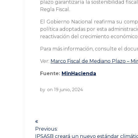
plazo garantizaría la sostenibilidad fis
Regla Fiscal.
El Gobierno Nacional reafirma su comprom
política adoptadas por esta administraci
reactivación del crecimiento económico
Para más información, consulte el doc
Ver:
Marco Fiscal de Mediano Plazo – M
Fuente:
MinHacienda
by
on 19 junio, 2024
Navegación
de
Previous:
Previous
IPSASB creará un nuevo estándar climátic