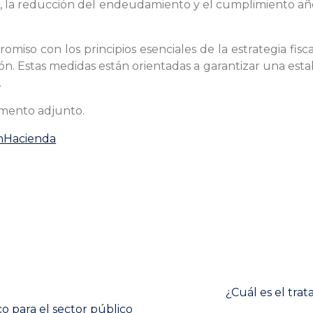
cal, la reducción del endeudamiento y el cumplimiento año
iso con los principios esenciales de la estrategia fiscal
ón. Estas medidas están orientadas a garantizar una estab
.
umento adjunto.
inHacienda
Next
¿Cuál es el tra
post:
o para el sector público