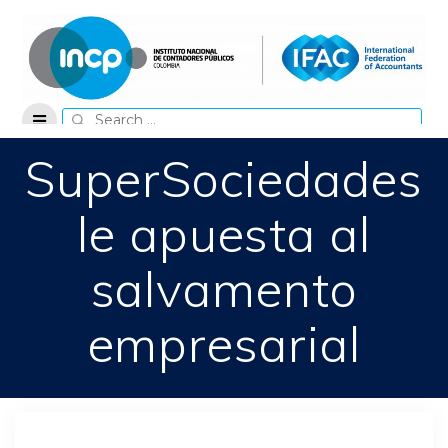
Skip
to
content
Search
for:
SuperSociedades
le apuesta al
salvamento
empresarial